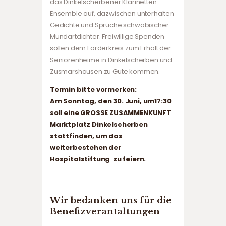
das Dinkelscherbener Klarinetten-
Ensemble auf, dazwischen unterhalten
Gedichte und Sprüche schwäbischer
Mundartdichter. Freiwillige Spenden
sollen dem Förderkreis zum Erhalt der
Seniorenheime in Dinkelscherben und
Zusmarshausen zu Gute kommen.
Termin bitte vormerken:
Am Sonntag, den 30. Juni, um17:30
soll eine GROSSE ZUSAMMENKUNFT
Marktplatz Dinkelscherben
stattfinden, um das
weiterbestehen der
Hospitalstiftung zu feiern.
Wir bedanken uns für die
Benefizverantaltungen