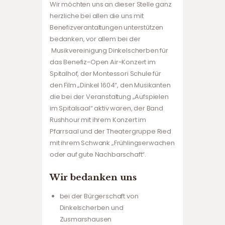
Wir möchten uns an dieser Stelle ganz
herzliche bei allen die uns mit
Benefizverantaltungen unterstützen
bedanken, vor allem bei der
Musikvereinigung Dinkelscherben für
das Benefiz-Open Air-Konzert im
Spitalhof, der Montessori Schule für
den Film „Dinkel 1604“, den Musikanten
die bei der Veranstaltung „Aufspielen
im Spitalsaal“ aktiv waren, der Band
Rushhour mit ihrem Konzert im
Pfarrsaal und der Theatergruppe Ried
mit ihrem Schwank „Frühlingserwachen
oder auf gute Nachbarschaft“.
Wir bedanken uns
bei der Bürgerschaft von
Dinkelscherben und
Zusmarshausen