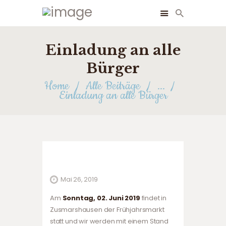
Einladung an alle
STARTSEITE
Bürger
ÜBER UNS
Home
Alle Beiträge
...
Einladung an alle Bürger
NEUIGKEITEN
FOTOS
FÖRDERER
TERMINE
KONTAKT
Mai 26, 2019
Am
Sonntag, 02. Juni 2019
findet in
Zusmarshausen der Frühjahrsmarkt
statt und wir werden mit einem Stand