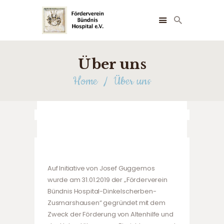
Über uns
STARTSEITE
ÜBER UNS
Home
Über uns
NEUIGKEITEN
FOTOS
FÖRDERER
TERMINE
KONTAKT
Auf Initiative von Josef Guggemos
wurde am 31.01.2019 der „Förderverein
Bündnis Hospital-Dinkelscherben-
Zusmarshausen“ gegründet mit dem
Zweck der Förderung von Altenhilfe und