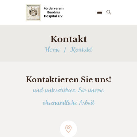
Kontakt
Home
Kontakt
STARTSEITE
ÜBER UNS
NEUIGKEITEN
Kontaktieren Sie uns!
FOTOS
und unterstützen Sie unsere
FÖRDERER
TERMINE
ehrenamtliche Arbeit
KONTAKT