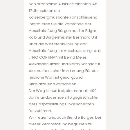
Seniorenheime Auskunft einholen. Ab
17 Uhr spielen die
Kaiserbergmusikanten anschließend
informieren Sie die Vorstände der
Hospitalstiftung Bürgermeister Edgar
Kalb und Bürgermeister Bernhard Uhl
über die Weiterentwicklung der
Hospitalstiftung. Im Anschluss sorgt das
„TRIO CORTINA“ mit Bernd Meier,
Alexander Hitzler und Martin Schmid für
die musikalische Umrahmung. Für das
leibliche Wohl ist gesorgt und
Sitzplätze sind vorhanden.
Der Weg ist nun frei, die mehr als 400
Jahre andauernde Erfolgsgeschichte
der Hospitalstiftung Dinkelscherben
fortzuführen.
Wir freuen uns, auch Sie, die Bürger, bei
dieser Veranstaltung begrüßen zu