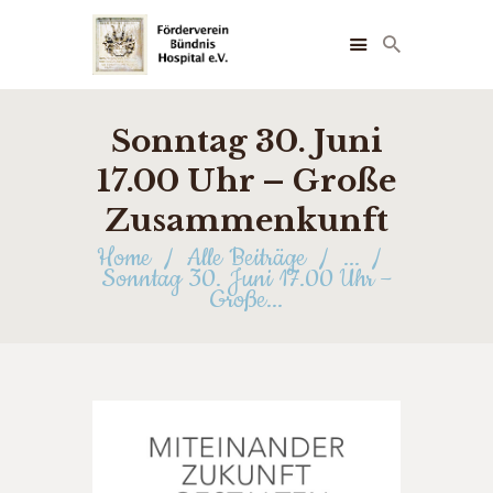
Sonntag 30. Juni
STARTSEITE
ÜBER UNS
17.00 Uhr – Große
NEUIGKEITEN
Zusammenkunft
FOTOS
Home
Alle Beiträge
...
FÖRDERER
Sonntag 30. Juni 17.00 Uhr –
Große...
TERMINE
KONTAKT