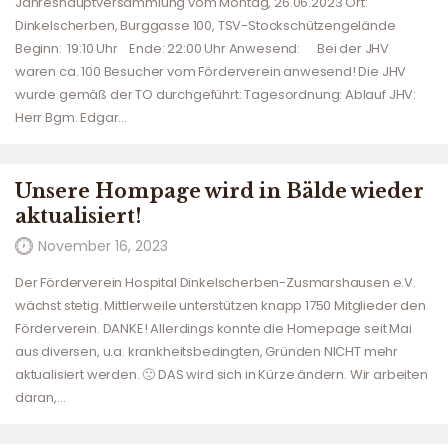
Jahreshauptversammlung vom Montag, 26.06.2023 Ort:
Dinkelscherben, Burggasse 100, TSV-Stockschützengelände
Beginn: 19:10 Uhr Ende: 22:00 Uhr Anwesend: Bei der JHV
waren ca. 100 Besucher vom Förderverein anwesend! Die JHV
wurde gemäß der TO durchgeführt: Tagesordnung: Ablauf JHV:
Herr Bgm. Edgar…
Unsere Hompage wird in Bälde wieder
aktualisiert!
November 16, 2023
Der Förderverein Hospital Dinkelscherben-Zusmarshausen e.V.
wächst stetig. Mittlerweile unterstützen knapp 1750 Mitglieder den
Förderverein. DANKE! Allerdings konnte die Homepage seit Mai
aus diversen, u.a. krankheitsbedingten, Gründen NICHT mehr
aktualisiert werden. 🙁 DAS wird sich in Kürze ändern. Wir arbeiten
daran,…