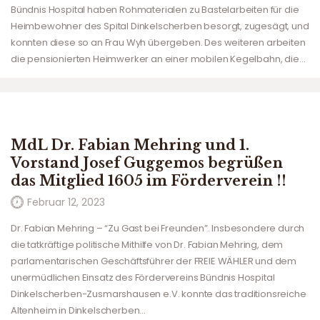
Bündnis Hospital haben Rohmaterialen zu Bastelarbeiten für die
Heimbewohner des Spital Dinkelscherben besorgt, zugesägt, und
konnten diese so an Frau Wyh übergeben. Des weiteren arbeiten
die pensionierten Heimwerker an einer mobilen Kegelbahn, die…
MdL Dr. Fabian Mehring und 1.
Vorstand Josef Guggemos begrüßen
das Mitglied 1605 im Förderverein !!
Februar 12, 2023
Dr. Fabian Mehring – “Zu Gast bei Freunden”. Insbesondere durch
die tatkräftige politische Mithilfe von Dr. Fabian Mehring, dem
parlamentarischen Geschäftsführer der FREIE WÄHLER und dem
unermüdlichen Einsatz des Fördervereins Bündnis Hospital
Dinkelscherben-Zusmarshausen e.V. konnte das traditionsreiche
Altenheim in Dinkelscherben…