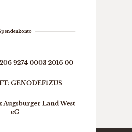
Spendenkonto
206 9274 0003 2016 00
IFT: GENODEF1ZUS
k Augsburger Land West
eG