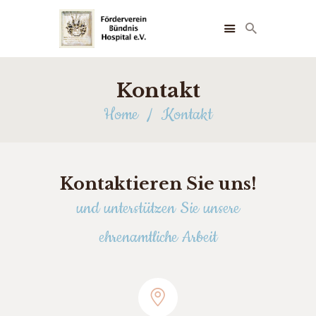
Kontakt
STARTSEITE
Home
Kontakt
ÜBER UNS
NEUIGKEITEN
FOTOS
FÖRDERER
Kontaktieren Sie uns!
TERMINE
und unterstützen Sie unsere
KONTAKT
ehrenamtliche Arbeit