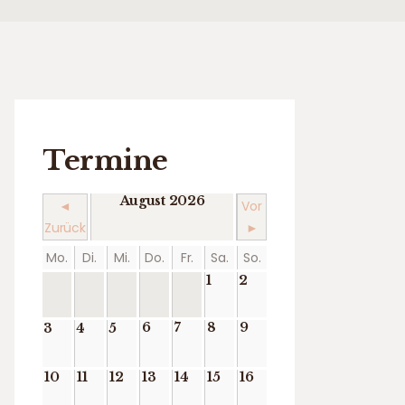
Termine
August 2026
◄
Vor
Zurück
►
Mo.
Di.
Mi.
Do.
Fr.
Sa.
So.
1
2
6
7
8
9
3
4
5
10
11
12
13
14
15
16