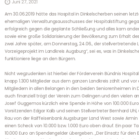
Juni 27, 2021
Am 30.06.2019 hätte das Hospital in Dinkelscherben seinen let
ehemaligen Verwaltungsausschusses der Hospitalstiftung gegan
erfolgreich gegen die geplante Schließung und alles kam anders
sowie eine große Solidarisierung der Bevölkerung zum Erhalt 
zwei Jahre später, am Donnerstag, 24.06., der stellvertretende L
Vorzeigeprojekt im Landkreis Augsburg“, sei es, was in Dinkelsc
funktioniere liege an den Bürgern.
Nicht wegzudenken ist hierbei der Förderverein Bündnis Hospita
knapp 1.300 Mitglieder aus dem ganzen Landkreis zählt und vor 
Mitgliedern in allen Belangen in den beiden Seniorenheimen i
auch finanziell trägt der Verein zum Gelingen und den vielen 
Josef Guggemos kürzlich eine Spende in Höhe von 100.000 Euro 
Vorsitzenden Edgar Kalb und seinen Stellvertreter Bernhard Uhl
Rau von der Raiffeisenbank Augsburger Land West sowie Armin 
einen Scheck von 10.000 bzw. 1.000 Euro oben drauf. Ein paar Ta
10.000 Euro an Spendengelder übergeben. „Der Einsatz für den 