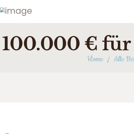
STARTSEITE
ÜBER UNS
NEUIGKEITEN
100.000 € für 
FOTOS
FÖRDERER
Home
Alle Be
TERMINE
KONTAKT