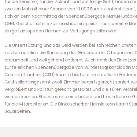
für die Senioren, für die Zukunft und auf lange Sicht, haben di
zweiten Mal mit einer Spende von 10.000 Euro zu unterstützen“,
sich an dem Nachmittag der Spendenübergabe Manuel Stöckle v
OHG, Geschäftsstelle Zusmarshausen, gleich noch bereit erklär
einige Laptops den Heimen zur Verfügung stellen wird.
Die Unterstützung und das Geld werden bei zahlreichen anste
kürzlich nämlich die Sanierung des Gebäudeteils C begonnen. 
entrümpelt und weitgehend entkernt. Auch dank des Einsatzes
zur feierlichen Spendenübergabe von Bundestagskandidatin Mar
Carolina Trautner (CSU) konnte hierfür eine staatliche Förderu
Geld sollen insgesamt zwölf Zimmer bedarfsgerecht saniert we
vergrößert und Rollstuhlgerecht gestaltet und die Türen verb
werden können. Ebenso stehe eine hellere und freundlichere G
für die Mitarbeiter an. Die Dinkelscherber Heimleiterin Katrin St
Bauarbeiten.