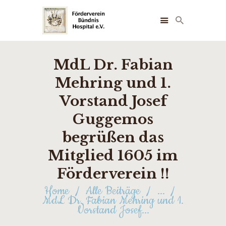
MdL Dr. Fabian
STARTSEITE
Mehring und 1.
ÜBER UNS
NEUIGKEITEN
Vorstand Josef
FOTOS
Guggemos
FÖRDERER
begrüßen das
TERMINE
Mitglied 1605 im
KONTAKT
Förderverein !!
Home
Alle Beiträge
...
MdL Dr. Fabian Mehring und 1.
Vorstand Josef...