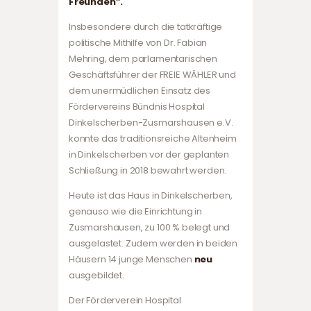
Freunden”.
Insbesondere durch die tatkräftige
politische Mithilfe von Dr. Fabian
Mehring, dem parlamentarischen
Geschäftsführer der FREIE WÄHLER und
dem unermüdlichen Einsatz des
Fördervereins Bündnis Hospital
Dinkelscherben-Zusmarshausen e.V.
konnte das traditionsreiche Altenheim
in Dinkelscherben vor der geplanten
Schließung in 2018 bewahrt werden.
Heute ist das Haus in Dinkelscherben,
genauso wie die Einrichtung in
Zusmarshausen, zu 100 % belegt und
ausgelastet. Zudem werden in beiden
Häusern 14 junge Menschen
neu
ausgebildet.
Der Förderverein Hospital