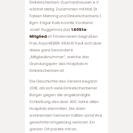
Dinkelscherben-Zusmarshausen e.V.
wächst stetig. Zusammen mit MdL Dr.
Fabien Mehring und Dinkelscherbens 1.
Bgm. Edgar Kalb konnte Vorstand
Josef Guggemos das
1.605te
Mitglied
im Förderverein begrüßen.
Frau Anja HIEBER-KRAUS freut sich über
diese ganz besondere
„Mitgliedsnummer“, welche das
Gründungsjahr das Hospitals in
Dinkelscherben ist.
Die Geschichte des Vereins begann
2018, als sich viele Dinkelscherbener
Bürger gegen die angekündigte
Schließung des über 400 Jahre alten
Hospitals stemmten. Die darin
wohnenden Senioren hätten sonst ihre
gewohnte Umgebung verloren. Ein
ganzer Ort packte mit an,