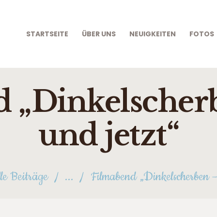
STARTSEITE
ÜBER UNS
STARTSEITE
ÜBER UNS
NEUIGKEITEN
FOTOS
NEUIGKEITEN
FOTOS
 „Dinkelscherb
FÖRDERER
TERMINE
und jetzt“
KONTAKT
le Beiträge
...
Filmabend „Dinkelscherben – 