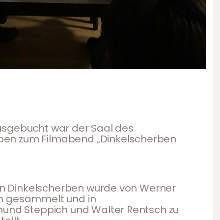
 ausgebucht war der Saal des
rben zum Filmabend „Dinkelscherben
en Dinkelscherben wurde von Werner
ren gesammelt und in
und Steppich und Walter Rentsch zu