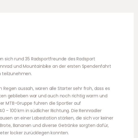
fen sich rund 35 Radsportfreunde des Radsport
ennrad und Mountainbike an der ersten Spendenfahrt
en teilzunehmen.
egen aussah, waren alle Starter sehr froh, dass es
en geblieben war und auch noch richtig warm und
ner MTB-Gruppe fuhren die Sportler auf
0 – 100 km in südlicher Richtung. Die Rennradler
usen an einer Labestation stärken, die sich vor keiner
 Brote, Bananen und diverse Getränke sorgten dafür,
meter locker zurücklegen konnten.