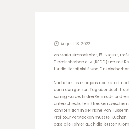
August 18, 2022
An Maria Himmelfahrt, 15. August, tra
Dinkelscherben e. V (RSDD) um mit R
für die Hospitalstiftung Dinkelscherb
Nachdem es morgens noch stark nach R
dann den ganzen Tag über doch trock
sonnig wurde. In drei Rennrad- und ei
unterschiedlichen Strecken zwischen 4
konnten sich in der Nähe von Tussenha
Profitour verstecken musste. Kuchen,
dass alle Fahrer auch die letzten Kilo