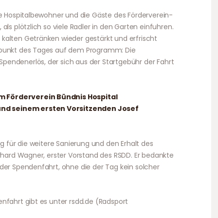
ie Hospitalbewohner und die Gäste des Förderverein-
als plötzlich so viele Radler in den Garten einfuhren.
kalten Getränken wieder gestärkt und erfrischt
epunkt des Tages auf dem Programm: Die
endenerlös, der sich aus der Startgebühr der Fahrt
 Förderverein Bündnis Hospital
d seinem ersten Vorsitzenden Josef
ag für die weitere Sanierung und den Erhalt des
erhard Wagner, erster Vorstand des RSDD. Er bedankte
der Spendenfahrt, ohne die der Tag kein solcher
nfahrt gibt es unter rsdd.de (Radsport