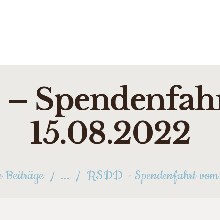
STARTSEITE
ÜBER UNS
NEUIGKEITEN
FOTOS
– Spendenfah
FÖRDERER
TERMINE
15.08.2022
KONTAKT
e Beiträge
...
RSDD – Spendenfahrt vom