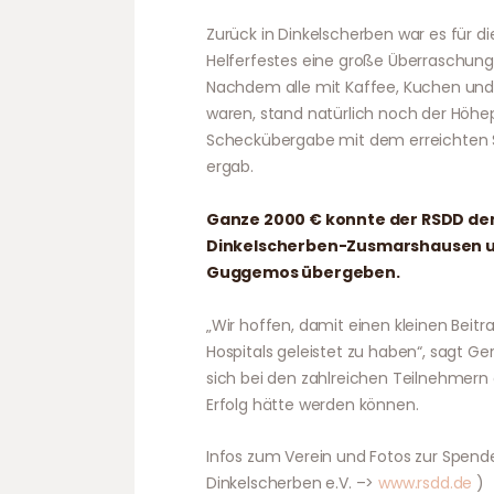
Zurück in Dinkelscherben war es für d
Helferfestes eine große Überraschung, 
Nachdem alle mit Kaffee, Kuchen und 
waren, stand natürlich noch der Höh
Scheckübergabe mit dem erreichten Sp
ergab.
Ganze 2000 € konnte der RSDD dem
Dinkelscherben-Zusmarshausen un
Guggemos übergeben.
„Wir hoffen, damit einen kleinen Beitr
Hospitals geleistet zu haben“, sagt G
sich bei den zahlreichen Teilnehmern 
Erfolg hätte werden können.
Infos zum Verein und Fotos zur Spende
Dinkelscherben e.V. –>
www.rsdd.de
)